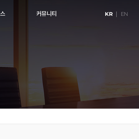
런스
커뮤니티
KR
EN
ries (16:9)
터치테이블
미디어 아트