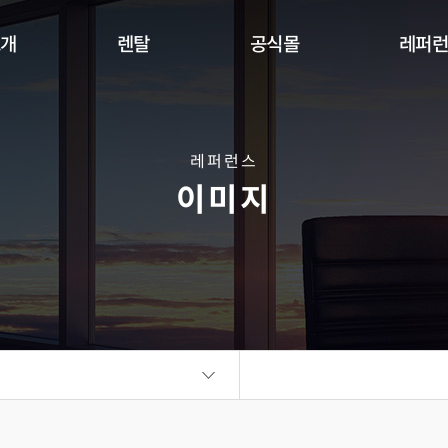
소개
렌탈
공식몰
레퍼
Indoor
Outdoor
Flexible
DW Se
360 사이니지 서클
360 사이니지 큐브
플랫보드
레퍼런스
이미지
비디오월
KIOSK
오토 포스터
ALED Series
씽크터치테이블
비디오월
플랫