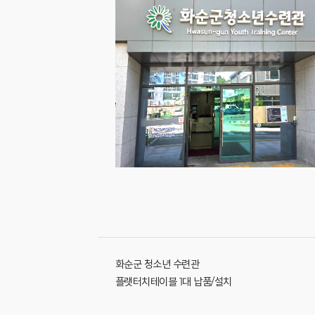
화순군 청소년 수련관
플랫터치테이블 1대 납품/설치