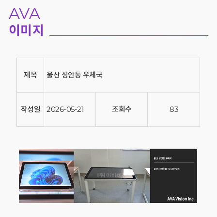
AVA
이미지
제목
울산 성안동 우체국
작성일
2026-05-21
조회수
83