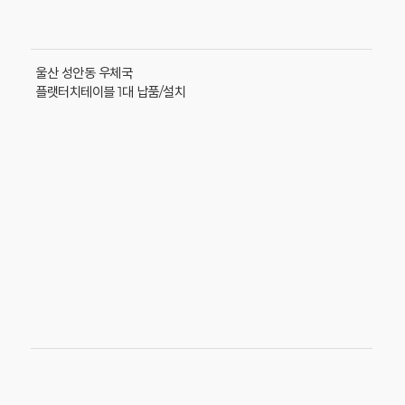
울산 성안동 우체국
플랫터치테이블 1대 납품/설치