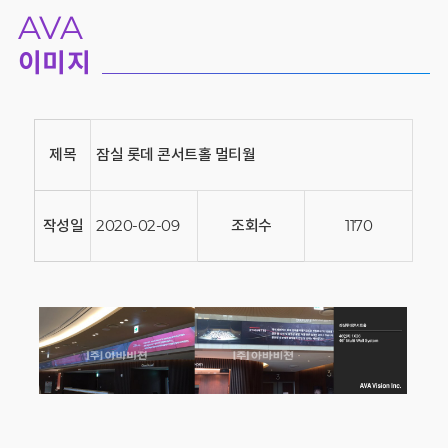
AVA
이미지
제목
잠실 롯데 콘서트홀 멀티월
작성일
2020-02-09
조회수
1170