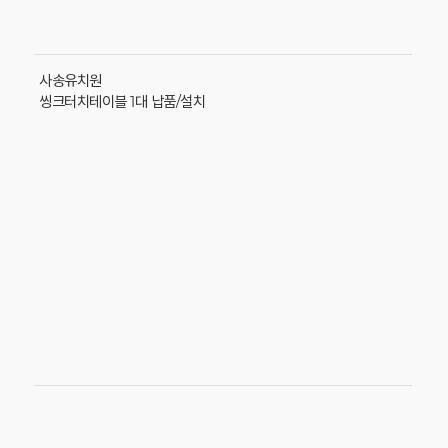
사송유치원
씽크터치테이블 1대 납품/설치