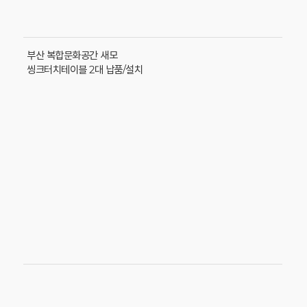
부산 복합문화공간 새모
씽크터치테이블 2대 납품/설치