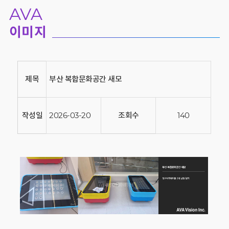
AVA
이미지
제목
부산 복합문화공간 새모
작성일
2026-03-20
조회수
140