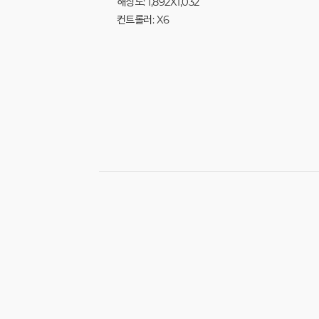
해상도: 1,892X1,032
컨트롤러: X6