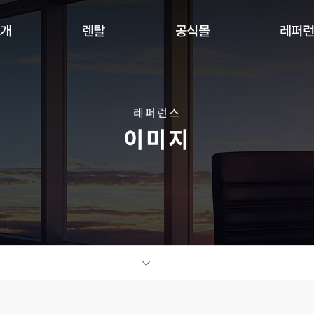
소개
렌탈
공식몰
레퍼
Indoor
Outdoor
Flexible
DW Se
360 사이니지 서클
360 사이니지 큐브
플랫보드
레퍼런스
이미지
비디오월
KIOSK
오토 포스터
ALED Series
씽크터치테이블
비디오월
플랫