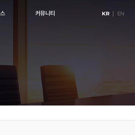
런스
커뮤니티
KR
EN
ries (16:9)
터치테이블
미디어 아트