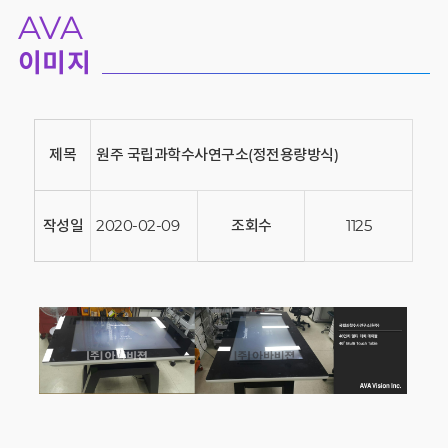
AVA
이미지
제목
원주 국립과학수사연구소(정전용량방식)
작성일
2020-02-09
조회수
1125