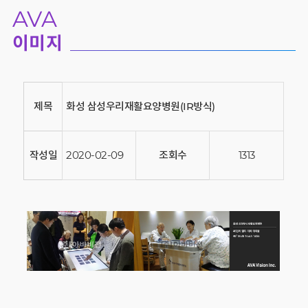
AVA
이미지
제목
화성 삼성우리재활요양병원(IR방식)
작성일
2020-02-09
조회수
1313