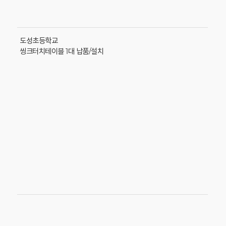
도성초등학교
씽크터치테이블 1대 납품/설치