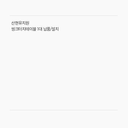
산현유치원
씽크터치테이블 1대 납품/설치