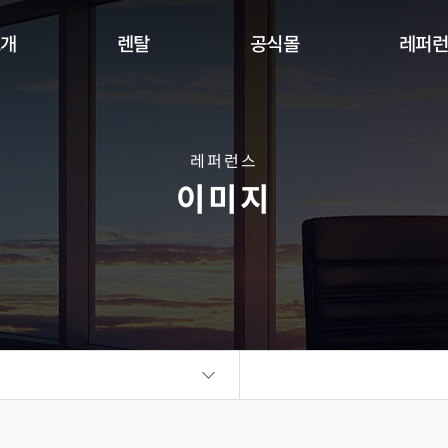
소개
렌탈
공식몰
레퍼
Indoor
Outdoor
Flexible
DW Se
360 사이니지 서클
360 사이니지 큐브
플랫보드
레퍼런스
이미지
비디오월
KIOSK
오토 포스터
ALED Series
씽크터치테이블
비디오월
플랫