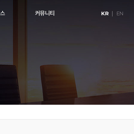
런스
커뮤니티
KR
EN
ries (16:9)
터치테이블
미디어 아트