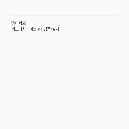
맹아학교
씽크터치테이블 1대 납품/설치