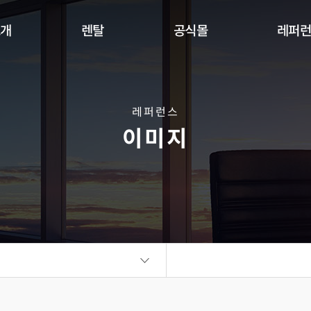
소개
렌탈
공식몰
레퍼
Indoor
Outdoor
Flexible
DW Se
360 사이니지 서클
360 사이니지 큐브
플랫보드
레퍼런스
이미지
비디오월
KIOSK
오토 포스터
ALED Series
씽크터치테이블
비디오월
플랫