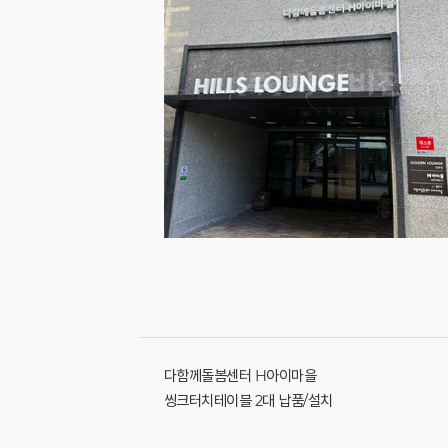
다함께돌봄센터 H아이마을
씽크터치테이블 2대 납품/설치