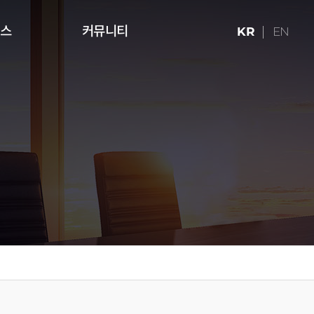
런스
커뮤니티
KR
EN
ries (16:9)
터치테이블
미디어 아트