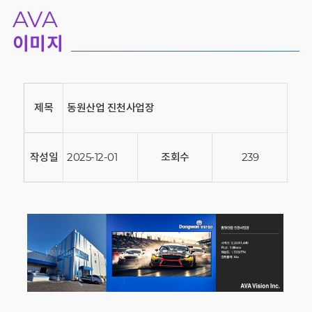
AVA
이미지
제목
동원산업 진천사업장
작성일
2025-12-01
조회수
239