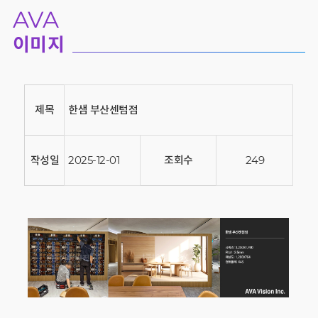
AVA
이미지
제목
한샘 부산센텀점
작성일
2025-12-01
조회수
249