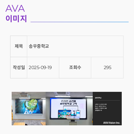
AVA
이미지
제목
송우중학교
작성일
2025-09-19
조회수
295