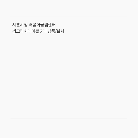
시흥시청 배곧어울림센터
씽크터치테이블 2대 납품/설치