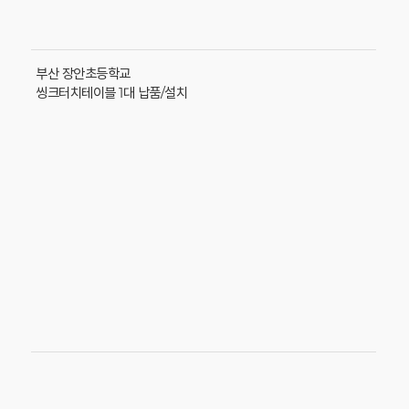
부산 장안초등학교
씽크터치테이블 1대 납품/설치