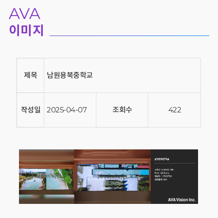
AVA
이미지
제목
남원용북중학교
작성일
2025-04-07
조회수
422