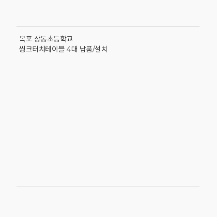
목포 상동초등학교
씽크터치테이블 4대 납품/설치