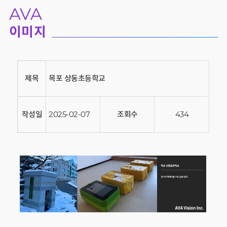
AVA
이미지
제목
목포 상동초등학교
작성일
2025-02-07
조회수
434