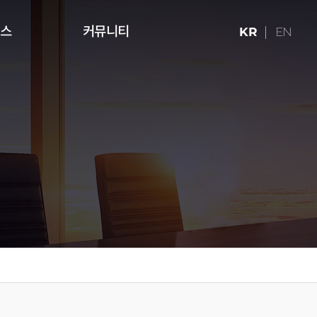
런스
커뮤니티
KR
EN
ries (16:9)
터치테이블
미디어 아트