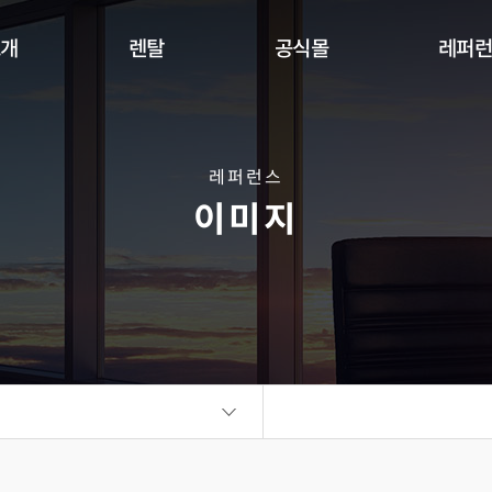
소개
렌탈
공식몰
레퍼
Indoor
Outdoor
Flexible
DW Se
360 사이니지 서클
360 사이니지 큐브
플랫보드
레퍼런스
이미지
비디오월
KIOSK
오토 포스터
ALED Series
씽크터치테이블
비디오월
플랫