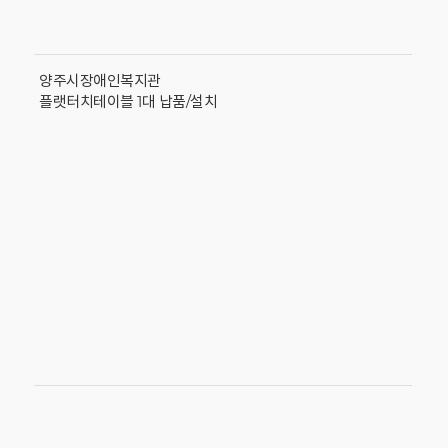
양주시장애인복지관
플랫터치테이블 1대 납품/설치