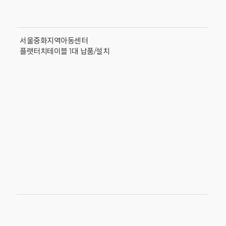
서울중화지역아동센터
플랫터치테이블 1대 납품/설치