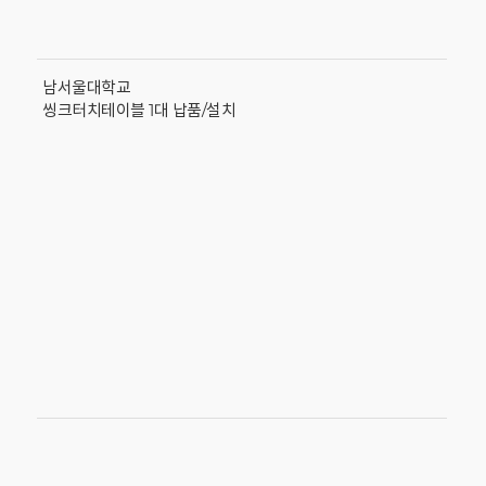
남서울대학교
씽크터치테이블 1대 납품/설치