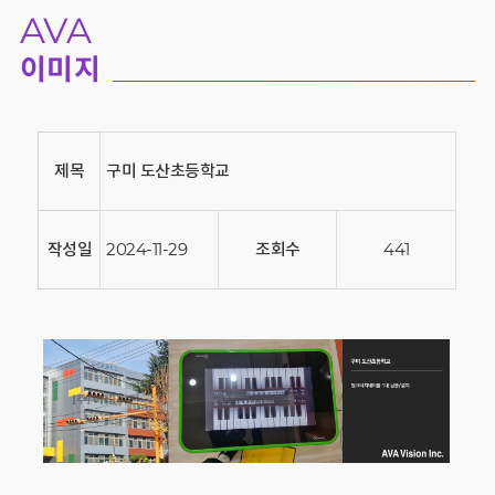
AVA
이미지
제목
구미 도산초등학교
작성일
2024-11-29
조회수
441