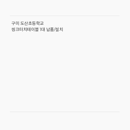
구미 도산초등학교
씽크터치테이블 1대 납품/설치