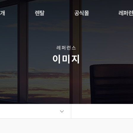
소개
렌탈
공식몰
레퍼
Indoor
Outdoor
Flexible
DW Se
360 사이니지 서클
360 사이니지 큐브
플랫보드
레퍼런스
이미지
비디오월
KIOSK
오토 포스터
ALED Series
씽크터치테이블
비디오월
플랫