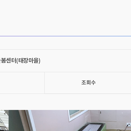
봄센터(태장마을)
조회수