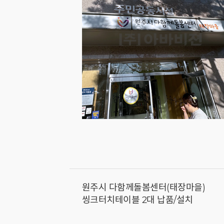
원주시 다함께돌봄센터(태장마을)
씽크터치테이블 2대 납품/설치