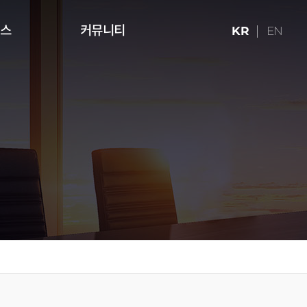
런스
커뮤니티
KR
EN
ries (16:9)
터치테이블
미디어 아트