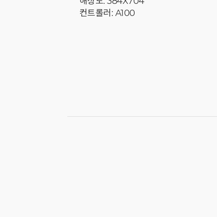
해상도: 384X704
컨트롤러: A100