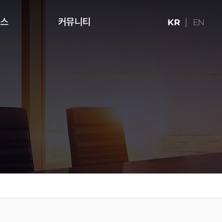
런스
커뮤니티
KR
EN
ries (16:9)
터치테이블
미디어 아트