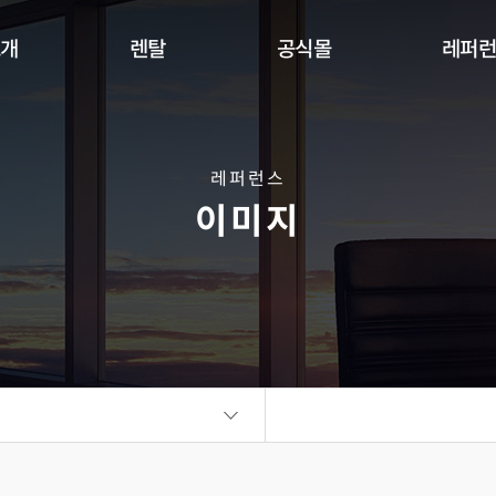
소개
렌탈
공식몰
레퍼
Indoor
Outdoor
Flexible
DW Se
360 사이니지 서클
360 사이니지 큐브
플랫보드
레퍼런스
이미지
비디오월
KIOSK
오토 포스터
ALED Series
씽크터치테이블
비디오월
플랫