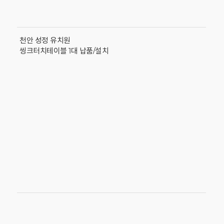
천안 성정 유치원
씽크터치테이블 1대 납품/설치