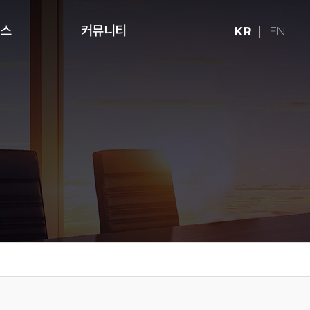
런스
커뮤니티
KR
EN
ries (16:9)
터치테이블
미디어 아트