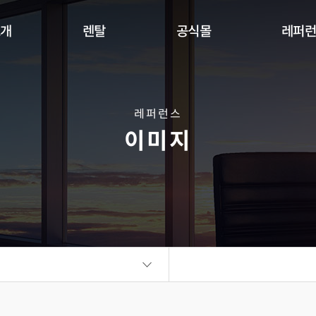
소개
렌탈
공식몰
레퍼
Indoor
Outdoor
Flexible
DW Se
360 사이니지 서클
360 사이니지 큐브
플랫보드
레퍼런스
이미지
비디오월
KIOSK
오토 포스터
ALED Series
씽크터치테이블
비디오월
플랫