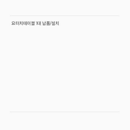
요터치테이블 1대 납품/설치