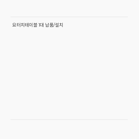
요터치테이블 1대 납품/설치