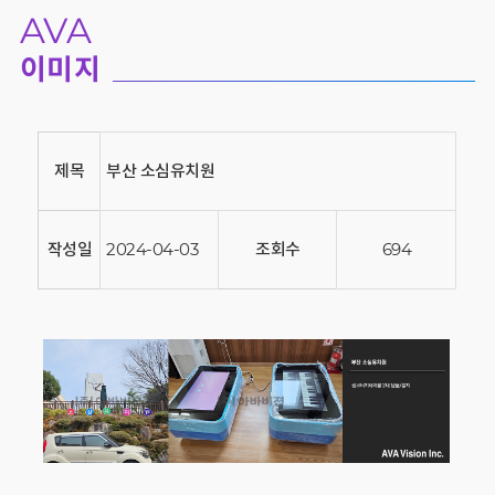
AVA
이미지
제목
부산 소심유치원
작성일
2024-04-03
조회수
694