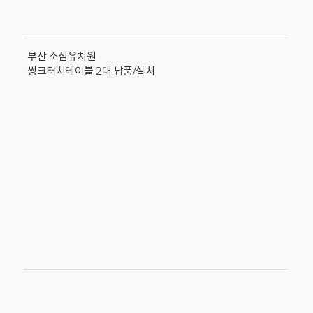
부산 소심유치원
씽크터치테이블 2대 납품/설치