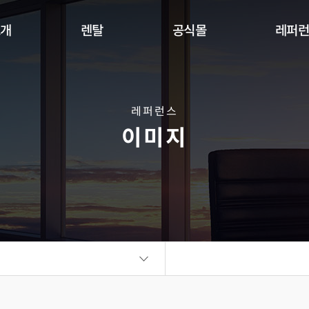
소개
렌탈
공식몰
레퍼
Indoor
Outdoor
Flexible
DW Se
360 사이니지 서클
360 사이니지 큐브
플랫보드
레퍼런스
이미지
비디오월
KIOSK
오토 포스터
ALED Series
씽크터치테이블
비디오월
플랫