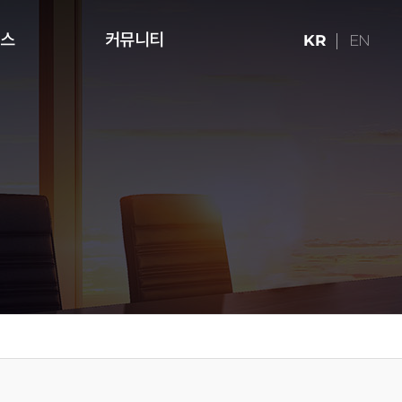
런스
커뮤니티
KR
EN
ries (16:9)
터치테이블
미디어 아트