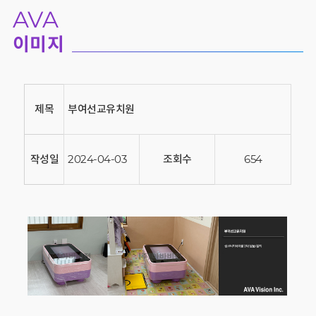
AVA
이미지
제목
부여선교유치원
작성일
2024-04-03
조회수
654