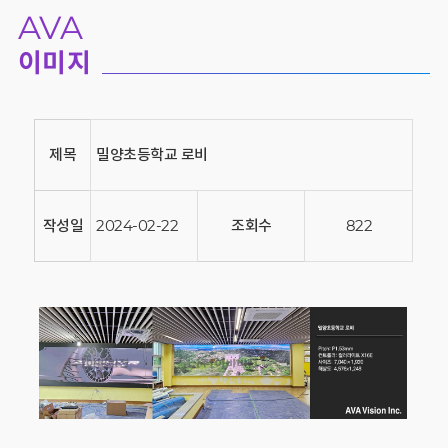
AVA
이미지
제목
밀양초등학교 로비
작성일
2024-02-22
조회수
822