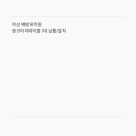
아산 배방유치원
씽크터치테이블 1대 납품/설치