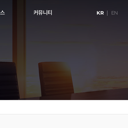
런스
커뮤니티
KR
EN
ries (16:9)
터치테이블
미디어 아트