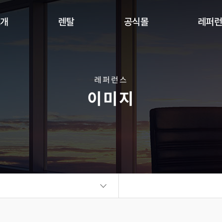
소개
렌탈
공식몰
레퍼
Indoor
Outdoor
Flexible
DW Se
360 사이니지 서클
360 사이니지 큐브
플랫보드
레퍼런스
이미지
비디오월
KIOSK
오토 포스터
ALED Series
씽크터치테이블
비디오월
플랫