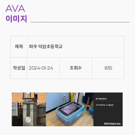
AVA
이미지
제목
파주 덕암초등학교
작성일
2024-01-24
조회수
835