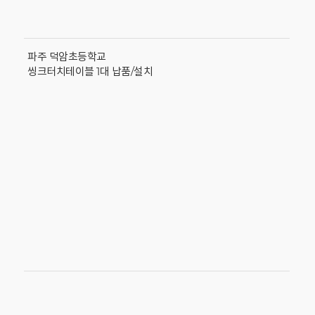
파주 덕암초등학교
씽크터치테이블 1대 납품/설치