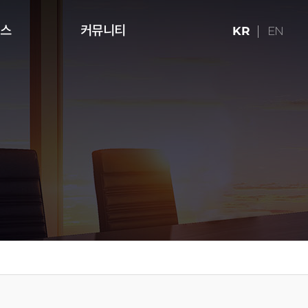
런스
커뮤니티
KR
EN
ries (16:9)
터치테이블
미디어 아트