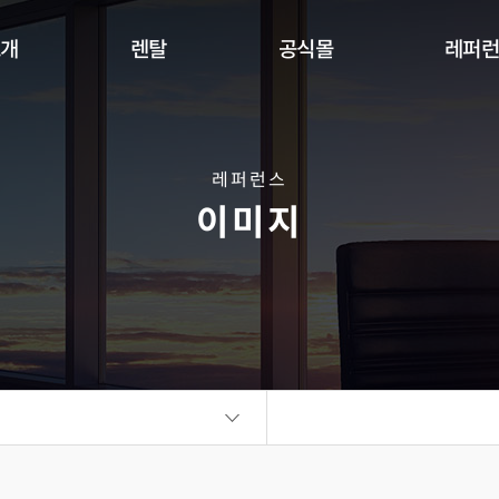
소개
렌탈
공식몰
레퍼
Indoor
Outdoor
Flexible
DW Se
360 사이니지 서클
360 사이니지 큐브
플랫보드
레퍼런스
이미지
비디오월
KIOSK
오토 포스터
ALED Series
씽크터치테이블
비디오월
플랫