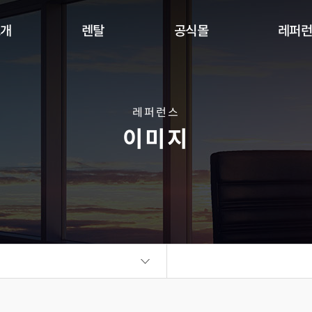
소개
렌탈
공식몰
레퍼
Indoor
Outdoor
Flexible
DW Se
360 사이니지 서클
360 사이니지 큐브
플랫보드
레퍼런스
이미지
비디오월
KIOSK
오토 포스터
ALED Series
씽크터치테이블
비디오월
플랫