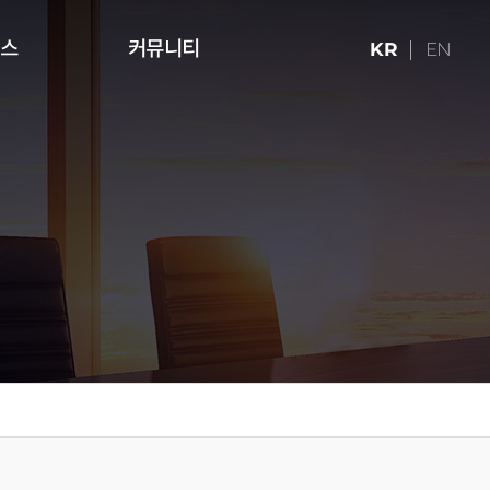
런스
커뮤니티
KR
EN
ries (16:9)
터치테이블
미디어 아트