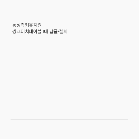
동성럭키유치원
씽크터치테이블 1대 납품/설치