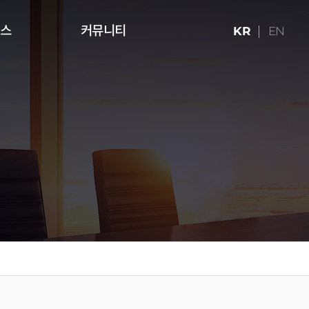
런스
커뮤니티
KR
EN
ries (16:9)
터치테이블
미디어 아트