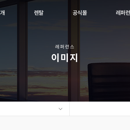
소개
렌탈
공식몰
레퍼
Indoor
Outdoor
Flexible
DW Se
360 사이니지 서클
360 사이니지 큐브
플랫보드
레퍼런스
이미지
비디오월
KIOSK
오토 포스터
ALED Series
씽크터치테이블
비디오월
플랫