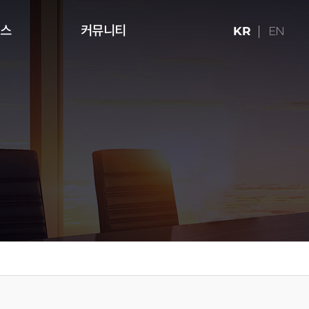
런스
커뮤니티
KR
EN
ries (16:9)
터치테이블
미디어 아트