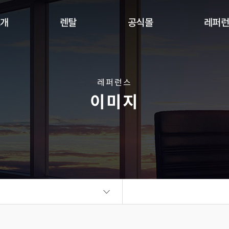
소개
렌탈
공식몰
레퍼
Indoor
Outdoor
Flexible
DW Se
360 사이니지 서클
360 사이니지 큐브
플랫보드
레퍼런스
이미지
비디오월
KIOSK
오토 포스터
ALED Series
씽크터치테이블
비디오월
플랫