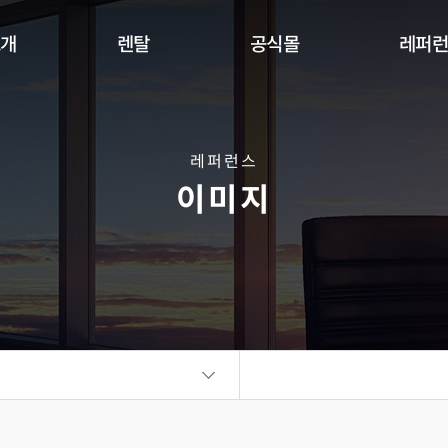
소개
렌탈
공식몰
레퍼
Indoor
Outdoor
Flexible
DW Se
360 사이니지 서클
360 사이니지 큐브
플랫보드
레퍼런스
이미지
비디오월
KIOSK
오토 포스터
ALED Series
씽크터치테이블
비디오월
플랫