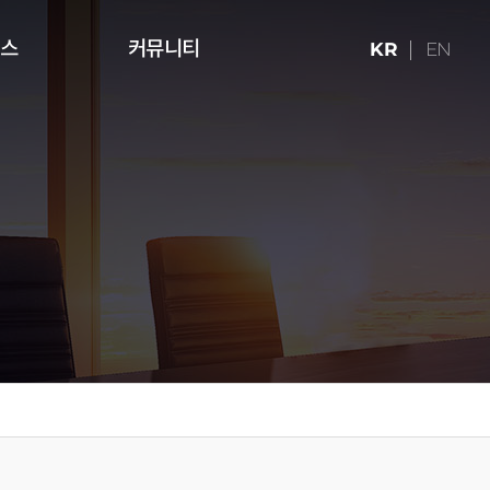
런스
커뮤니티
KR
EN
ries (16:9)
터치테이블
미디어 아트