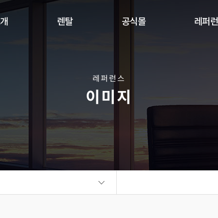
소개
렌탈
공식몰
레퍼
Indoor
Outdoor
Flexible
DW Se
360 사이니지 서클
360 사이니지 큐브
플랫보드
레퍼런스
이미지
비디오월
KIOSK
오토 포스터
ALED Series
씽크터치테이블
비디오월
플랫