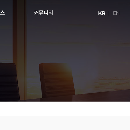
런스
커뮤니티
KR
EN
ries (16:9)
터치테이블
미디어 아트