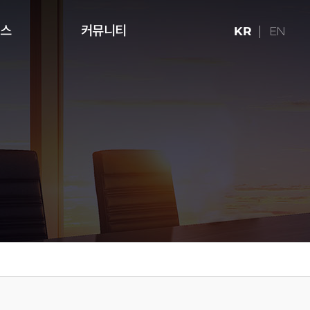
런스
커뮤니티
KR
EN
ries (16:9)
터치테이블
미디어 아트