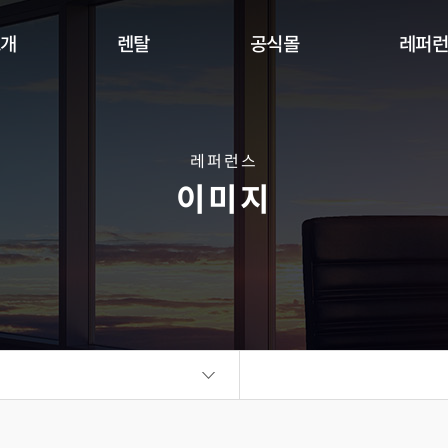
소개
렌탈
공식몰
레퍼
Indoor
Outdoor
Flexible
DW Se
360 사이니지 서클
360 사이니지 큐브
플랫보드
레퍼런스
이미지
비디오월
KIOSK
오토 포스터
ALED Series
씽크터치테이블
비디오월
플랫