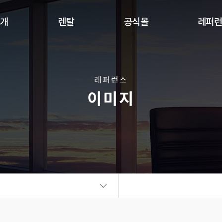
소개
렌탈
공식몰
레퍼
Indoor
Outdoor
Flexible
DW Se
360 사이니지 서클
360 사이니지 큐브
플랫보드
레퍼런스
이미지
비디오월
KIOSK
오토 포스터
ALED Series
씽크터치테이블
비디오월
플랫