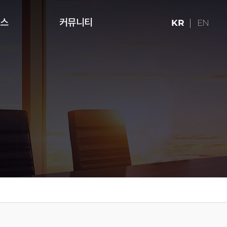
런스
커뮤니티
KR
EN
ries (16:9)
터치테이블
미디어 아트