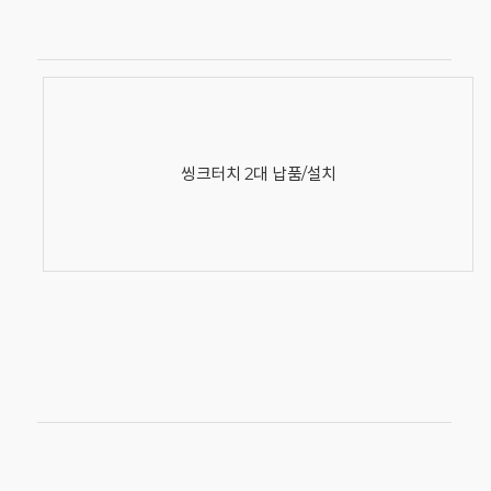
씽크터치 2대 납품/설치