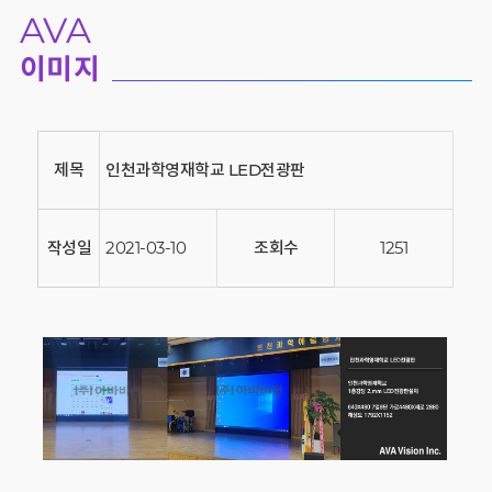
AVA
이미지
제목
인천과학영재학교 LED전광판
작성일
2021-03-10
조회수
1251