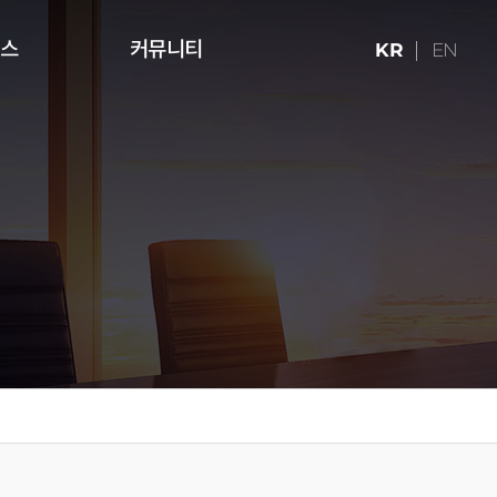
런스
커뮤니티
KR
EN
ries (16:9)
터치테이블
미디어 아트