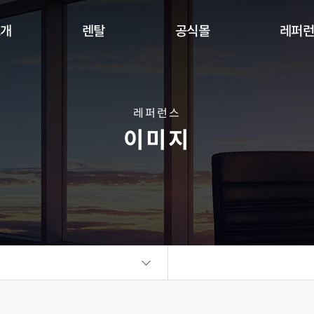
소개
렌탈
공식몰
레퍼
Indoor
Outdoor
Flexible
DW Se
360 사이니지 서클
360 사이니지 큐브
플랫보드
레퍼런스
이미지
비디오월
KIOSK
오토 포스터
ALED Series
씽크터치테이블
비디오월
플랫